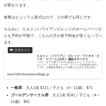
が変わります。
食事はビュッフェ形式なので、どの席でも同じです。
ちなみに、ヒルトンハワイアンビレッジのホームページか
らも予約が可能で、こちらの方が若干料金が安くなってい
ます。
ヒルトン・ハワイアン・ビレッジ・ワイキキ・ビ
ーチ・リゾート[ 公式 ] - 施設＆サービス
ハワイ・オアフ島ワイキキにあるヒルトン・ハワイアン・
ビレッジ・ワイキキ・ビーチ・リゾートの日本語公式サイ
トです。お客様の滞在をより充実したものにするために、
さまざまな施設・サービスをご用意しております。
www.hiltonhawaiianvillage.jp
一般席
大人1名 $111／子ども（4～11歳） $71
ゴールデンサークル席
大人1名 $141／子ども（4～
11歳） $91