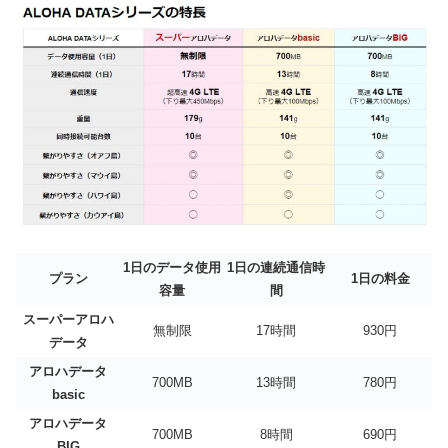
1日のデータ使用
1日の連続通信時
プラン
1日の料金
容量
間
スーパーアロハ
無制限
17時間
930円
データ
アロハデータ
700MB
13時間
780円
basic
アロハデータ
700MB
8時間
690円
BIG